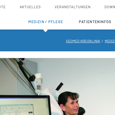
OTE
AKTUELLES
VERANSTALTUNGEN
DOWN
MEDIZIN / PFLEGE
PATIENTENINFOS
Innere Medizin
Checkliste
GEOMED KREISKLINIK
MEDIZ
Akutgeriatrie
Aufnahme stationär
Allgemein- und Viszeralchirurgie
Entlassmanagement
Orthopädie, Unfallchirurgie, Endoprothetik
Ambulante Operation
HNO
Wahlleistungen
Anästhesie und Intensivmedizin
Krankenhausseelsorge
Pflege
Notfalldienste / N
Palliativversorgung