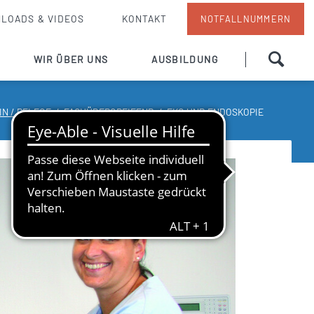
LOADS & VIDEOS
KONTAKT
NOTFALLNUMMERN
Navigation
WIR ÜBER UNS
AUSBILDUNG
überspringen
Grußwort
Pflege
IN / PFLEGE
FACHÜBERGREIFEND
EKG UND ENDOSKOPIE
Ansprechpartner
Team
Pflegedienst
en
Unsere Küche
Info von A bis Z
 / Besuchdienst
Hausordnung
otarzt
Strukturierter Qualitätsbericht
Qualitätsmanagement