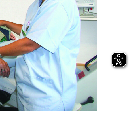
Hygiene
Energiemanagement
Förderverein
Patientenfürsprecherin
Anfahrt
Kontakt
Partner
Sicherheitsbeauftragter für Medizinprodukte