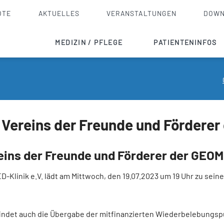
OTE
AKTUELLES
VERANSTALTUNGEN
DOWN
MEDIZIN / PFLEGE
PATIENTENINFOS
Innere Medizin
Checkliste
Akutgeriatrie
Aufnahme stationär
Allgemein- und Viszeralchirurgie
Entlassmanagement
ereins der Freunde und Förderer 
Orthopädie, Unfallchirurgie, Endoprothetik
Ambulante Operation
HNO
Wahlleistungen
ns der Freunde und Förderer der GEOME
Anästhesie und Intensivmedizin
Krankenhausseelsorge
-Klinik e.V. lädt am Mittwoch, den 19.07.2023 um 19 Uhr zu se
Pflege
Notfalldienste / N
Palliativversorgung
ndet auch die Übergabe der mitfinanzierten Wiederbelebungsp