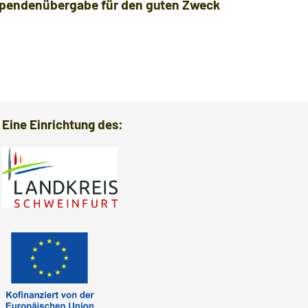
pendenübergabe für den guten Zweck
Verabsch
Eine Einrichtung des: