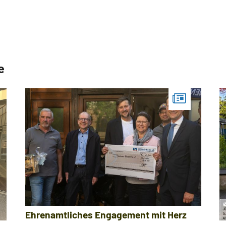
Wundmanagement
Fachübergreifend
e
Ehrenamtliches Engagement mit Herz